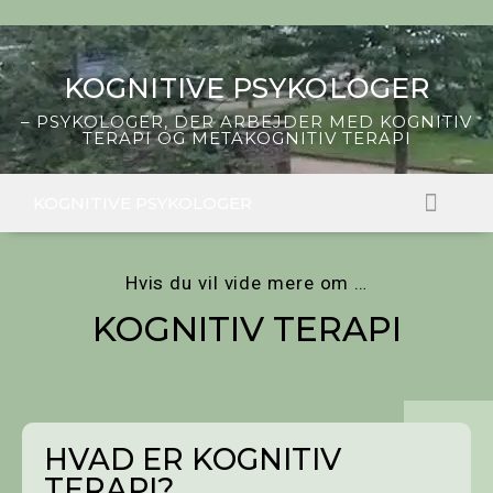
Skip
to
content
KOGNITIVE PSYKOLOGER
– PSYKOLOGER, DER ARBEJDER MED KOGNITIV
TERAPI OG METAKOGNITIV TERAPI
KOGNITIVE PSYKOLOGER
FIND EN PSYKOLO
HVAD ER KOGNITIV TERAPI?
Hvis du vil vide mere om …
KOGNITIV TERAPI
HVAD ER KOGNITIV
TERAPI?