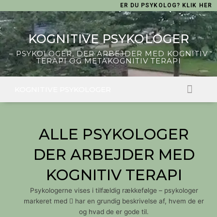
Skip
ER DU PSYKOLOG? KLIK HER
to
content
KOGNITIVE PSYKOLOGER
– PSYKOLOGER, DER ARBEJDER MED KOGNITIV
TERAPI OG METAKOGNITIV TERAPI
KOGNITIVE PSYKOLOGER
FIND EN PSYKOLO
HVAD ER KOGNITIV TERAPI?
ALLE PSYKOLOGER
DER ARBEJDER MED
KOGNITIV TERAPI
Psykologerne vises i tilfældig rækkefølge – psykologer
markeret med
har en grundig beskrivelse af, hvem de er
og hvad de er gode til.