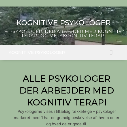
Skip
to
content
KOGNITIVE PSYKOLOGER
– PSYKOLOGER, DER ARBEJDER MED KOGNITIV
TERAPI OG METAKOGNITIV TERAPI
KOGNITIVE PSYKOLOGER
FIND EN PSYKOLO
HVAD ER KOGNITIV TERAPI?
ALLE PSYKOLOGER
DER ARBEJDER MED
KOGNITIV TERAPI
Psykologerne vises i tilfældig rækkefølge – psykologer
markeret med
har en grundig beskrivelse af, hvem de er
og hvad de er gode til.